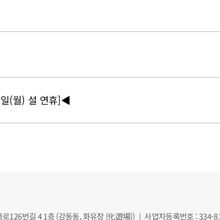
2일(월) 설 연휴]◀
북로126번길 4 1층 (강동동, 화유장 (化遊場))
|
사업자등록번호 : 334-81