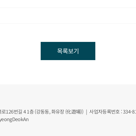
목록보기
북로126번길 4 1층 (강동동, 화유장 (化遊場))
|
사업자등록번호 : 334-81
eongDeokAn