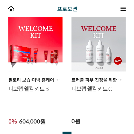
프로모션
필로티 보습·미백 홈케어 패키지
트러블 피부 진정을 위한 홈케어 패키지
피보랩 웰컴 키트 B
피보랩 웰컴 키트 C
0%
0원
604,000원