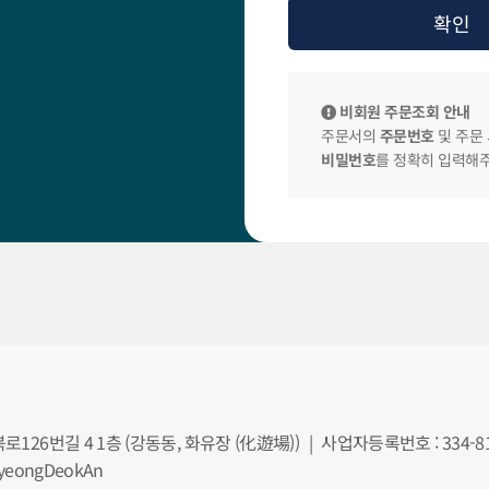
비회원 주문조회 안내
주문서의
주문번호
및 주문
비밀번호
를 정확히 입력해
북로126번길 4 1층 (강동동, 화유장 (化遊場))
|
사업자등록번호 : 334-81
eongDeokAn