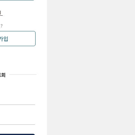
기
?
가입
조회